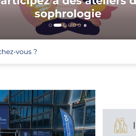
articipez à des ateliers 
sophrologie
chez-vous ?