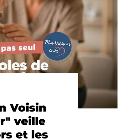
n Voisin
" veille
rs et les