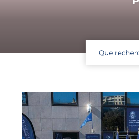
P
Que recher